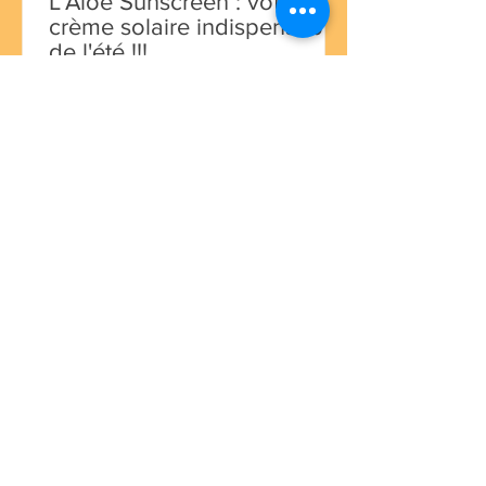
L'Aloe Sunscreen : votre
crème solaire indispensable
de l'été !!!
Vous avez besoin d'une crème solaire
pour cet été, ne cherchez plus: j'ai
exactement la protection solaire, qu'il
vous faut !!! En effet, je