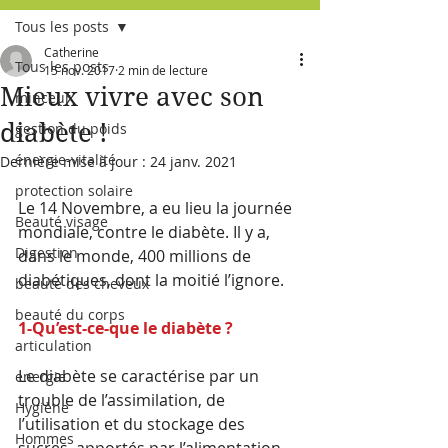
Tous les posts
Catherine
Tous les posts
15 nov. 2017
2 min de lecture
Mieux vivre avec son
minceur
diabète !
gestion du poids
énergie-vitalité
Dernière mise à jour :
24 janv. 2021
protection solaire
Le 14 Novembre, a eu lieu la journée 
Beauté visage
mondiale, contre le diabète. Il y a, 
Digestion
dans le monde, 400 millions de 
diabétiques, dont la moitié l’ignore.
beauté des cheveux
beauté du corps
1-Qu’est-ce-que le diabète ?
articulation
Le diabète se caractérise par un 
energie
trouble de l’assimilation, de 
Hygiène
l’utilisation et du stockage des 
Hommes