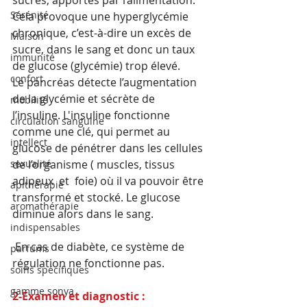
sucres, apportés par l’alimentation.
Sérénité
Cela provoque une hyperglycémie 
chronique, c’est-à-dire un excès de 
Maison
sucre, dans le sang et donc un taux 
immunité
de glucose (glycémie) trop élevé.
confort
Le pancréas détecte l’augmentation 
de la glycémie et sécrète de 
mobilité
l’insuline. L'insuline fonctionne 
circulation sanguine
comme une clé, qui permet au 
intellect
glucose de pénétrer dans les cellules 
sexualité
de l’organisme ( muscles, tissus 
adipeux  et  foie) où il va pouvoir être 
apithérapie
transformé et stocké. Le glucose 
aromathérapie
diminue alors dans le sang.
indispensables
 En cas de diabète, ce système de 
parfums
régulation ne fonctionne pas.
soins spécifiques
gamme sonya
2-Examen et diagnostic :