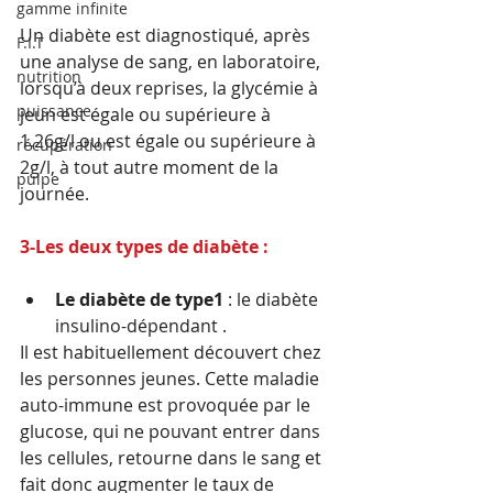
gamme infinite
Un diabète est diagnostiqué, après 
F.I.T
une analyse de sang, en laboratoire, 
nutrition
lorsqu’à deux reprises, la glycémie à 
puissance
jeun est égale ou supérieure à 
1,26g/l ou est égale ou supérieure à 
récupération
2g/l, à tout autre moment de la 
pulpe
journée.
3-Les deux types de diabète :
Le diabète de type1
 : le diabète 
insulino-dépendant . 
Il est habituellement découvert chez 
les personnes jeunes. Cette maladie 
auto-immune est provoquée par le 
glucose, qui ne pouvant entrer dans 
les cellules, retourne dans le sang et 
fait donc augmenter le taux de 