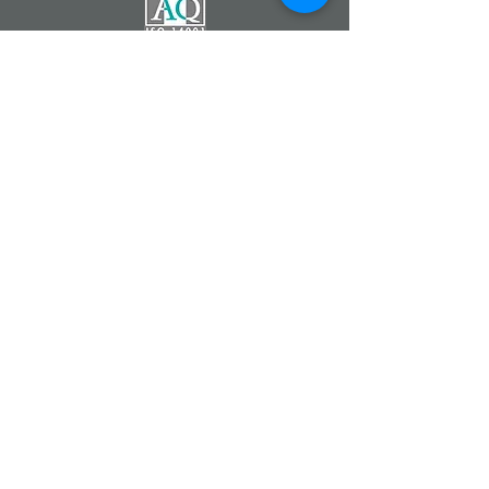
Catherine DEMONTZEY
Entrepreneur Indépendant
Partenaire de la Société
Forever Living Products
07 83 68 22 90
Fleur d'Aloe
#fleurdaloe
www.foreverliving.fr
www.foreverliving.com
www.fevad.fr
Aloe Vera Forever