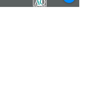
Catherine DEMONTZEY
Entrepreneur Indépendant
Partenaire de la Société
Forever Living Products
07 83 68 22 90
Fleur d'Aloe
#fleurdaloe
www.foreverliving.fr
www.foreverliving.com
www.fevad.fr
Aloe Vera Forever