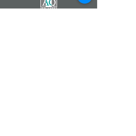
Catherine DEMONTZEY
Entrepreneur Indépendant
Partenaire de la Société
Forever Living Products
07 83 68 22 90
Fleur d'Aloe
#fleurdaloe
www.foreverliving.fr
www.foreverliving.com
www.fevad.fr
Aloe Vera Forever