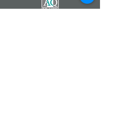
Catherine DEMONTZEY
Entrepreneur Indépendant
Partenaire de la Société
Forever Living Products
07 83 68 22 90
Fleur d'Aloe
#fleurdaloe
www.foreverliving.fr
www.foreverliving.com
www.fevad.fr
Aloe Vera Forever