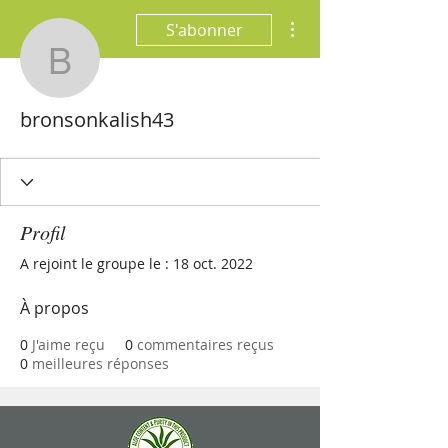
Plus d'actions
S'abonner
bronsonkalish43
bronsonkalish43
Profil
A rejoint le groupe le : 18 oct. 2022
À propos
0
J'aime reçu
0
commentaires reçus
0
meilleures réponses