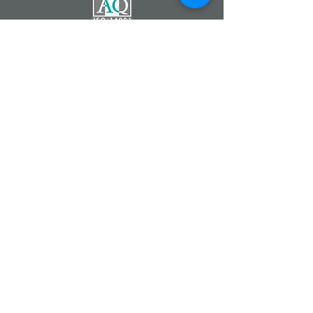
Catherine DEMONTZEY
Entrepreneur Indépendant
Partenaire de la Société
Forever Living Products
07 83 68 22 90
Fleur d'Aloe
#fleurdaloe
www.foreverliving.fr
www.foreverliving.com
www.fevad.fr
Aloe Vera Forever