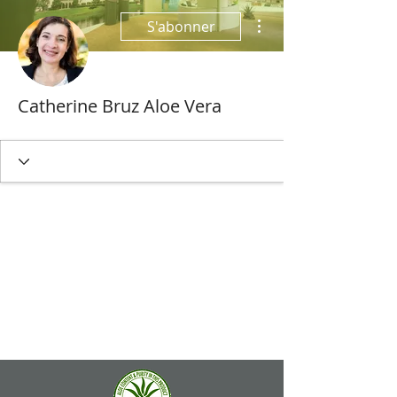
Plus d'actions
S'abonner
Catherine Bruz Aloe Vera