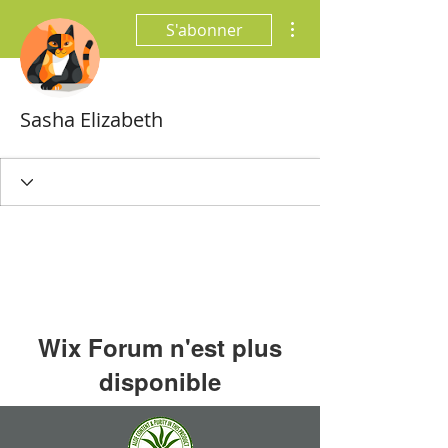
Plus d'actions
S'abonner
Sasha Elizabeth
Wix Forum n'est plus
disponible
Cette application a été abandonnée. Si
vous avez besoin d'une application