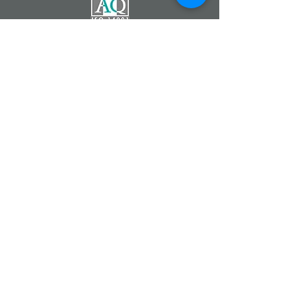
Catherine DEMONTZEY
Entrepreneur Indépendant
Partenaire de la Société
Forever Living Products
07 83 68 22 90
Fleur d'Aloe
#fleurdaloe
www.foreverliving.fr
www.foreverliving.com
www.fevad.fr
Aloe Vera Forever