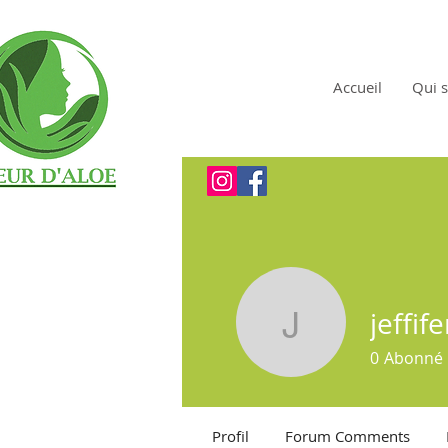
Accueil
Qui s
jeffi
jeffifervo
0
Abonné
Profil
Forum Comments