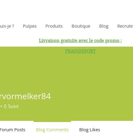
uis-je ?
Pulpes
Produits
Boutique
Blog
Recrut
Livraison gratuite avec le code promo :
FRAISDEPORT
fervormelker84
rmelker84
0
Suivi
Forum Posts
Blog Comments
Blog Likes