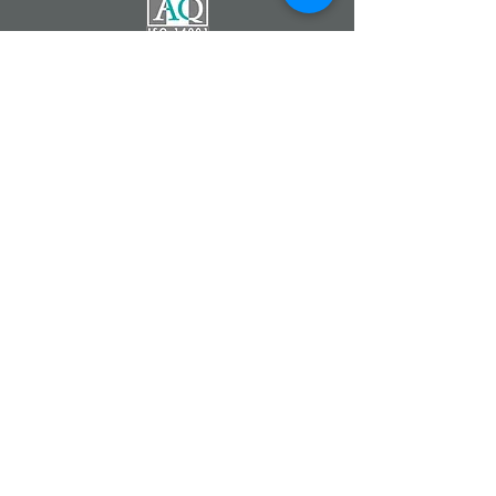
Catherine DEMONTZEY
Entrepreneur Indépendant
Partenaire de la Société
Forever Living Products
07 83 68 22 90
Fleur d'Aloe
#fleurdaloe
www.foreverliving.fr
www.foreverliving.com
www.fevad.fr
Aloe Vera Forever