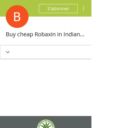
Plus d'actions
S'abonner
Buy cheap Robaxin in Indianapolis, Indiana Online