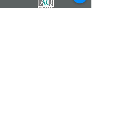
Catherine DEMONTZEY
Entrepreneur Indépendant
Partenaire de la Société
Forever Living Products
07 83 68 22 90
Fleur d'Aloe
#fleurdaloe
www.foreverliving.fr
www.foreverliving.com
www.fevad.fr
Aloe Vera Forever