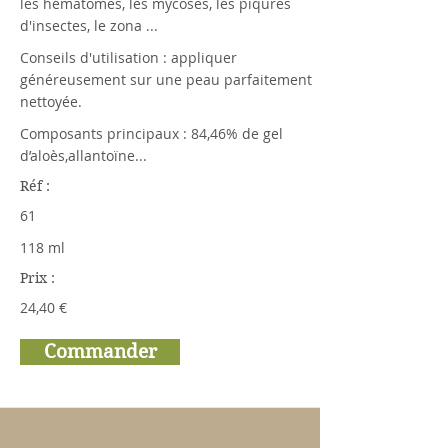
les hématomes, les mycoses, les piqures
d'insectes, le zona ...
Conseils d'utilisation : appliquer
généreusement sur une peau parfaitement
nettoyée.
Composants principaux : 84,46% de gel
d’aloès,allantoïne...
Réf :
61
118 ml
Prix :
24,40 €
Commander