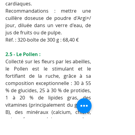
cardiaques.
Recommandations : mettre une 
cuillère doseuse de poudre d'Argi+/ 
jour, diluée dans un verre d'eau, de 
jus de fruits ou de pulpe.
Réf. : 320-boîte de 300 g : 68,40 €
2.5 - Le Pollen :
Collecté sur les fleurs par les abeilles, 
le Pollen est le stimulant et le 
fortifiant de la ruche, grâce à sa 
composition exceptionnelle : 30 à 55 
% de glucides, 25 à 30 % de protides, 
1 à 20 % de lipides gras, des 
vitamines (principalement du groupe 
B), des minéraux (calcium, chlore, 
cuivre, fer, magnésium, manganèse, 
phosphore, potassium, silicium, 
soufre), des antioxydants et des 