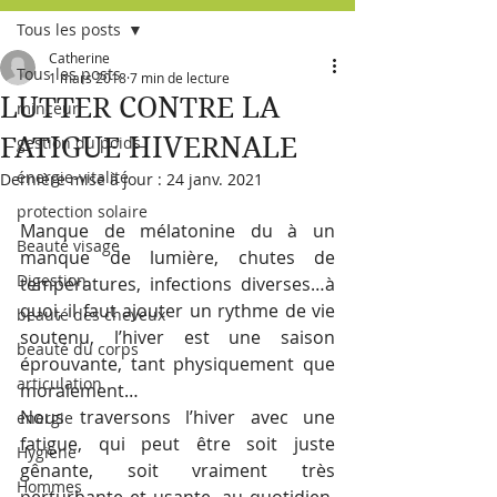
Tous les posts
Catherine
Tous les posts
1 mars 2018
7 min de lecture
LUTTER CONTRE LA
minceur
FATIGUE HIVERNALE
gestion du poids
énergie-vitalité
Dernière mise à jour :
24 janv. 2021
protection solaire
Manque de mélatonine du à un 
Beauté visage
manque de lumière, chutes de 
Digestion
températures, infections diverses…à 
quoi, il faut ajouter un rythme de vie 
beauté des cheveux
soutenu, l’hiver est une saison 
beauté du corps
éprouvante, tant physiquement que 
articulation
moralement…
Nous traversons l’hiver avec une 
energie
fatigue, qui peut être soit juste 
Hygiène
gênante, soit vraiment très 
Hommes