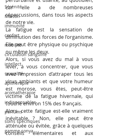
perturbante et usante, au quotidien, 
Sérénité
car elle a de nombreuses 
répercussions, dans tous les aspects 
Maison
de notre vie.
immunité
La fatigue est la sensation de 
confort
diminution des forces de l’organisme. 
Elle peut être physique ou psychique 
mobilité
ou même les deux.
circulation sanguine
Alors, si vous avez du mal à vous 
intellect
lever, à vous concentrer, que vous 
sexualité
avez l’impression d’attraper tous les 
virus ambiants et que votre humeur 
apithérapie
est morose, vous êtes, peut-être 
aromathérapie
victime de la fatigue hivernale, qui 
indispensables
touche environ 15% des français.
Alors, cette fatigue est-elle vraiment  
parfums
inévitable ? Non, elle peut être 
soins spécifiques
atténuée ou évitée, grâce à quelques 
gamme sonya
conseils élémentaires et aux 