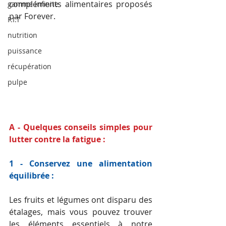
compléments alimentaires proposés 
gamme infinite
par Forever.
F.I.T
nutrition
puissance
récupération
pulpe
A - Quelques conseils simples pour 
lutter contre la fatigue :
1 - Conservez une alimentation 
équilibrée :
Les fruits et légumes ont disparu des 
étalages, mais vous pouvez trouver 
les éléments essentiels à notre 