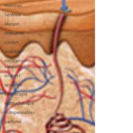
Hommes
Sérénité
Maison
immunité
confort
mobilité
circulation
sanguine
intellect
sexualité
apithérapie
aromathérapie
indispensables
parfums
soins