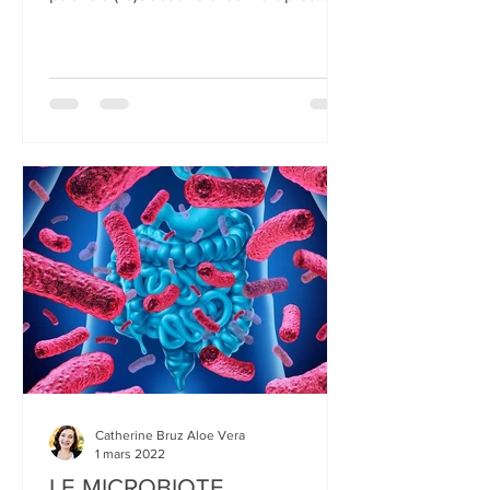
L’INTESTIN, CET ORGANE
ESSENTIEL !
Depuis la parution du best-seller « Le
Charme discret de l’Intestin », le grand
public a (re)découvert les multiples
fonctions de cet...