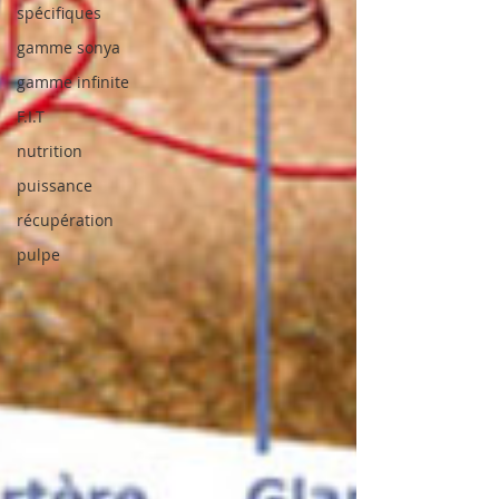
spécifiques
gamme sonya
gamme infinite
F.I.T
nutrition
puissance
récupération
pulpe