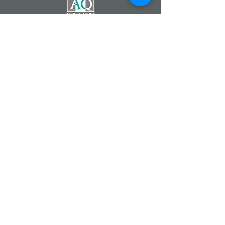
Catherine DEMONTZEY
Entrepreneur Indépendant
Partenaire de la Société
Forever Living Products
07 83 68 22 90
Fleur d'Aloe
#fleurdaloe
www.foreverliving.fr
www.foreverliving.com
www.fevad.fr
Aloe Vera Forever