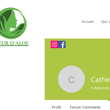
Accueil
Qui s
Cathe
Catherine
0
Abonné
Profil
Forum Comments