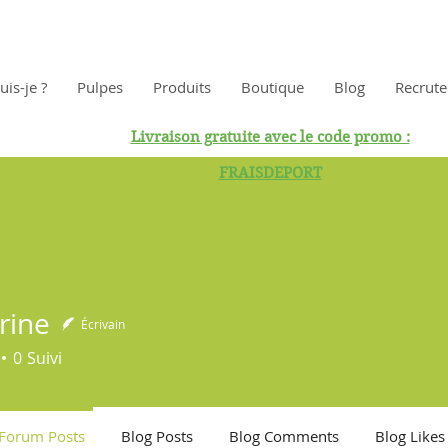
uis-je ?
Pulpes
Produits
Boutique
Blog
Recrut
Livraison gratuite avec le code promo :
FRAISDEPORT
rine
Écrivain
0
Suivi
Forum Posts
Blog Posts
Blog Comments
Blog Likes