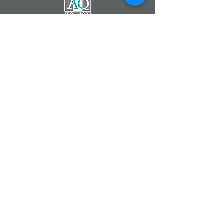
Catherine DEMONTZEY
Entrepreneur Indépendant
Partenaire de la Société
Forever Living Products
07 83 68 22 90
Fleur d'Aloe
#fleurdaloe
www.foreverliving.fr
www.foreverliving.com
www.fevad.fr
Aloe Vera Forever