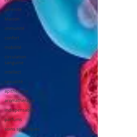
Sérénité
Maison
immunité
confort
mobilité
circulation
sanguine
intellect
sexualité
apithérapie
aromathérapie
indispensables
parfums
soins spécifiques