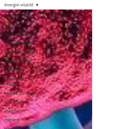
énergie-vitalité
Tous les posts
minceur
gestion du poids
énergie-vitalité
protection solaire
Beauté visage
Digestion
beauté des
cheveux
beauté du corps
articulation
energie
Hygiène
Hommes