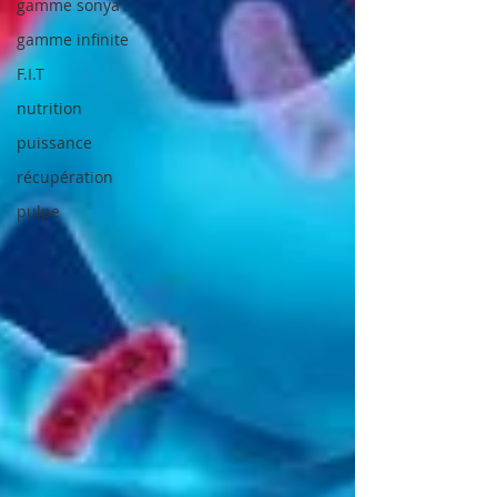
gamme sonya
gamme infinite
F.I.T
nutrition
puissance
récupération
pulpe