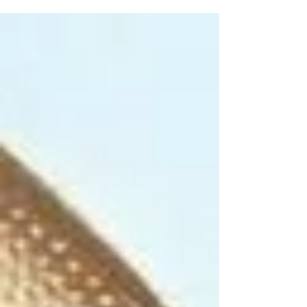
profiter de sa lumière énergisante, sa
délicieuse s