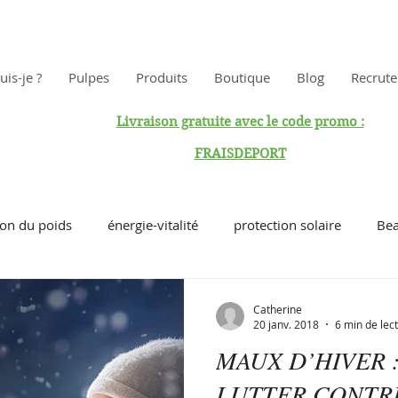
uis-je ?
Pulpes
Produits
Boutique
Blog
Recrut
Livraison gratuite avec le code promo :
FRAISDEPORT
ion du poids
énergie-vitalité
protection solaire
Bea
ux
beauté du corps
articulation
energie
Hygi
Catherine
20 janv. 2018
6 min de lec
MAUX D’HIVER
nité
confort
mobilité
circulation sanguine
in
LUTTER CONTR
EURS
L’INTESTIN, CET ORGANE
L