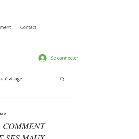
ement
Contact
Se connecter
uté visage
ène
Hommes
ture
 : COMMENT
tellect
sexualité
E SES MAUX
E MICROBIOTE INTESTINAL