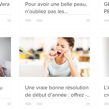
 Vera
Pour avoir une belle peau,
G
n’oubliez pas les
P
gommages…
:
P
u
Une vraie bonne résolution
L'Aloe 
de début d’année : offrez -
cr
vous une cure détox !!!
de