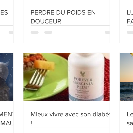
CES
PERDRE DU POIDS EN
L
DOUCEUR
F
!!
MMENT
Mieux vivre avec son diabète
Le
 MAUX
!
sa