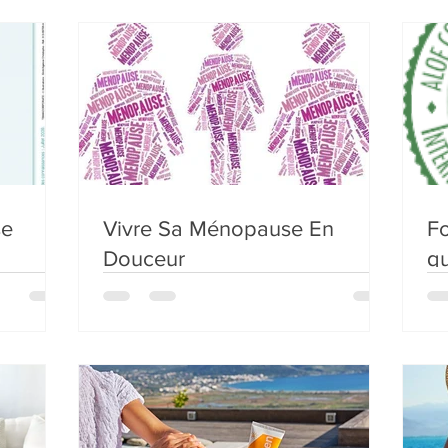
se
Vivre Sa Ménopause En
Fo
Douceur
qu