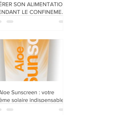
ÉRER SON ALIMENTATION,
ENDANT LE CONFINEMENT
 STABILISER OU PERDRE DU
OIDS
Sunscreen : votre
ème solaire indispensable
 l'été !!!