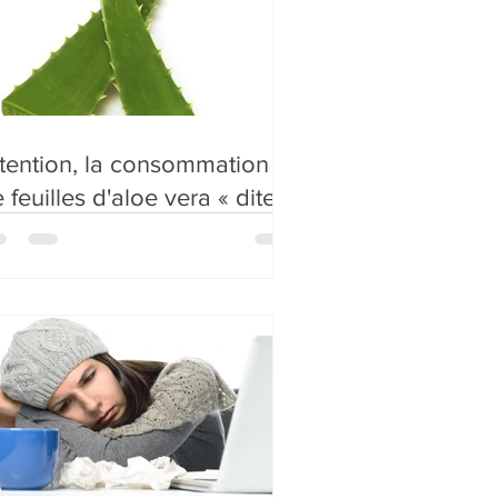
tention, la consommation
 feuilles d'aloe vera « dites
aiches » peut être risquée…