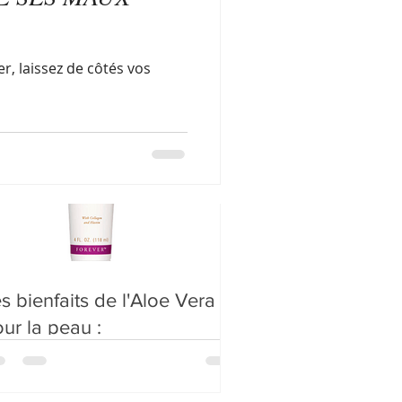
 L’ACTEUR CLÉ DE VOTRE
amme sonya
ANTÉ
r, laissez de côtés vos
s bienfaits de l'Aloe Vera
ur la peau :