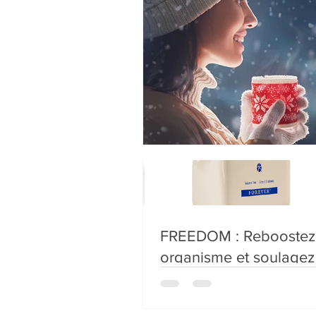
ARTICULAIRES
apithérapie
aromathérapie
gamme infinite
F.I.T
nu
FREEDOM : Reboostez 
organisme et soulagez
articulations !!!