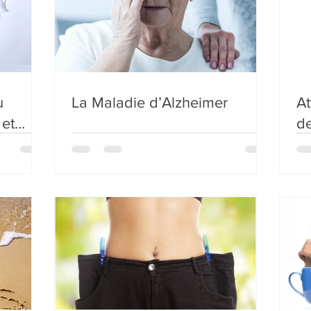
u
La Maladie d’Alzheimer
At
 et
de
fr