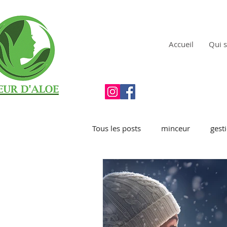
Accueil
Qui s
Tous les posts
minceur
gest
Digestion
beauté des cheve
Sérénité
Maison
immu
SOULAGER LES DOUL