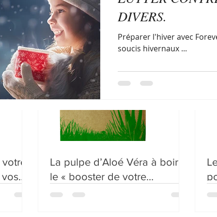
ESSENTIEL !
:
DIVERS.
indispensables
parfums
soins spécifiques
g
S
Préparer l'hiver avec Foreve
soucis hivernaux ...
trition
puissance
votre
La pulpe d’Aloé Véra à boire :
Le
 vos
le « booster de votre
po
organisme »